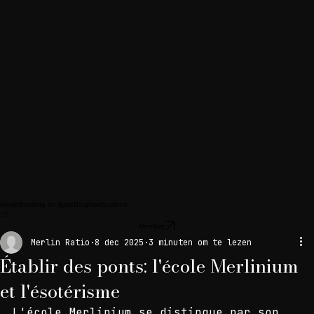
Home
Booking en ligne
Blog
Notifications
Membre
Merlin Ratio
8 dec 2025
3 minuten om te lezen
Établir des ponts: l'école Merlinium