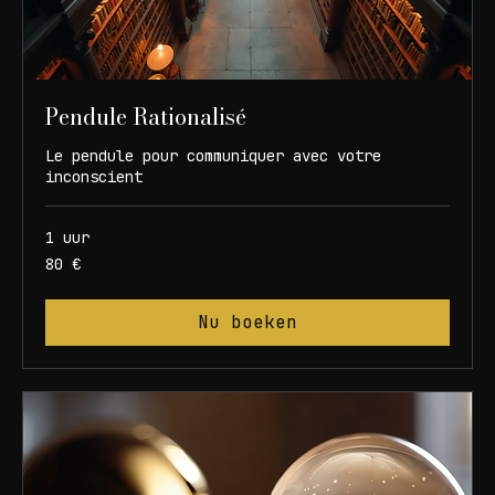
Pendule Rationalisé
Le pendule pour communiquer avec votre
inconscient
1 uur
80
80 €
euros
Nu boeken