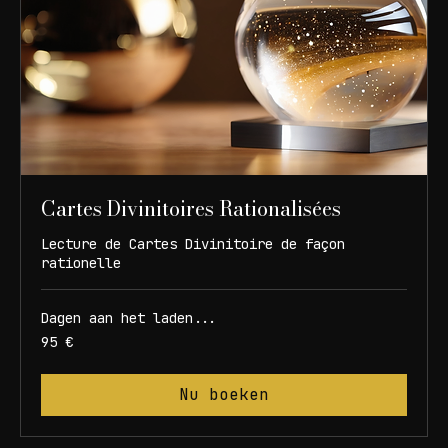
Cartes Divinitoires Rationalisées
Lecture de Cartes Divinitoire de façon
rationelle
Dagen aan het laden...
95
95 €
euros
Nu boeken