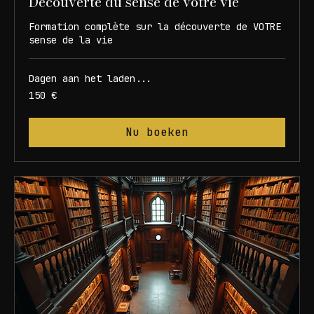
Découverte du sense de votre vie
Formation complète sur la découverte de VOTRE
sense de la vie
Dagen aan het laden...
150
150 €
euros
Nu boeken